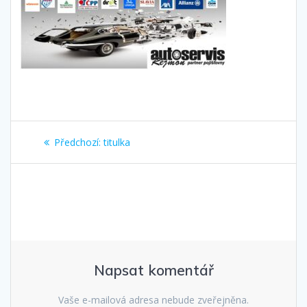
Navigace
Předchozí
Předchozí:
titulka
pro
příspěvek:
příspěvek
Napsat komentář
Vaše e-mailová adresa nebude zveřejněna.