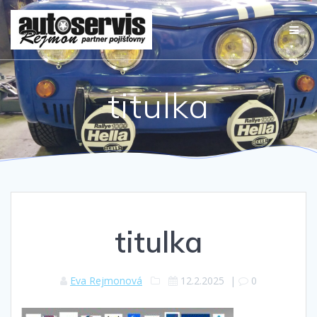
Přeskočit
na
obsah
titulka
titulka
Eva Rejmonová
12.2.2025
|
0