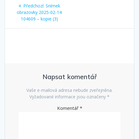
Navigace
Předchozí
Předchozí:
Snímek
pro
příspěvek:
obrazovky 2025-02-14
104609 – kopie (3)
příspěvek
Napsat komentář
Vaše e-mailová adresa nebude zveřejněna.
Vyžadované informace jsou označeny
*
Komentář
*