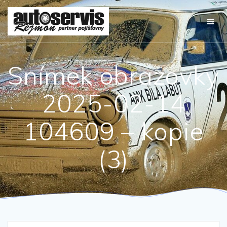
Přeskočit
na
obsah
Snímek obrazovky
2025-02-14
104609 – kopie
(3)