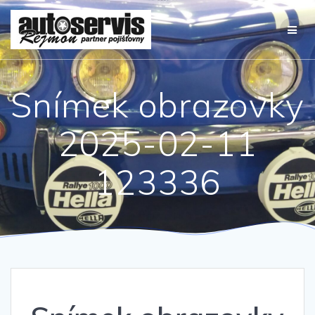
Přeskočit
na
obsah
Snímek obrazovky
2025-02-11
123336