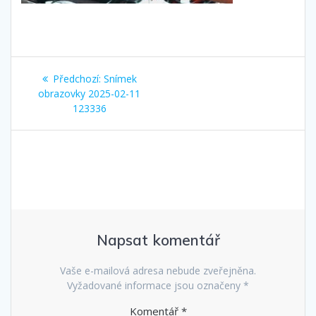
Navigace
Předchozí
Předchozí:
Snímek
pro
příspěvek:
obrazovky 2025-02-11
123336
příspěvek
Napsat komentář
Vaše e-mailová adresa nebude zveřejněna.
Vyžadované informace jsou označeny
*
Komentář
*