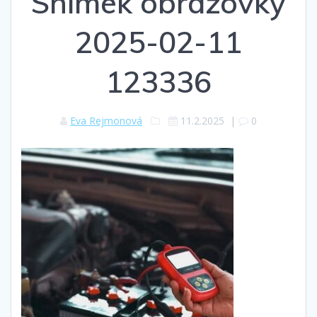
Snímek obrazovky
2025-02-11
123336
Eva Rejmonová
11.2.2025
|
0