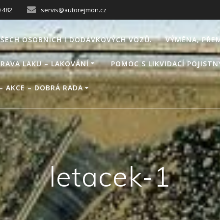
0 482
servis@autorejmon.cz
VŠECH OSOBNÍCH I DODÁVKOVÝCH VOZŮ.
VÝMĚNA, PŘE
RAVA LAKU – LAKOVÁNÍ
POMOC S LIKVIDACÍ POJIST
– AKCE – DOBRÁ RADA
letacek-1