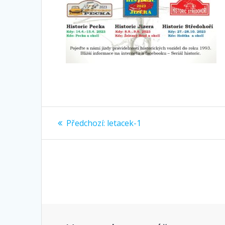
Navigace
Předchozí
Předchozí:
letacek-1
příspěvek:
pro
příspěvek