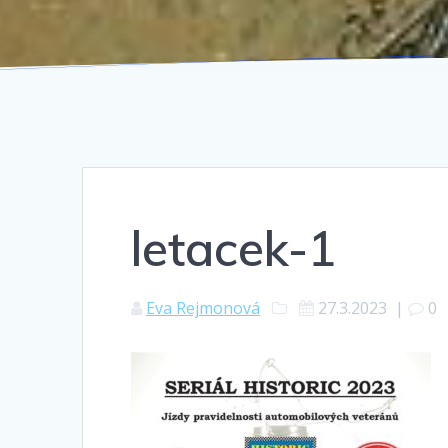
letacek-1
Eva Rejmonová
27.3.2023
|
0