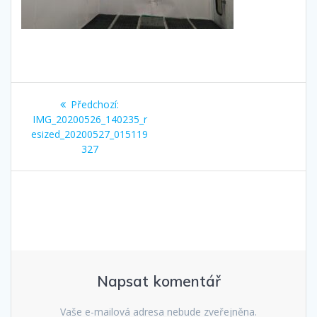
Navigace
Předchozí
Předchozí:
pro
příspěvek:
IMG_20200526_140235_r
esized_20200527_015119
příspěvek
327
Napsat komentář
Vaše e-mailová adresa nebude zveřejněna.