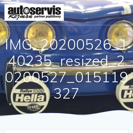
Přeskočit
na
obsah
IMG_20200526_1
40235_resized_2
0200527_015119
327