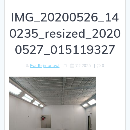
IMG_20200526_14
0235_resized_2020
0527_015119327
Eva Rejmonová
7.2.2025
|
0