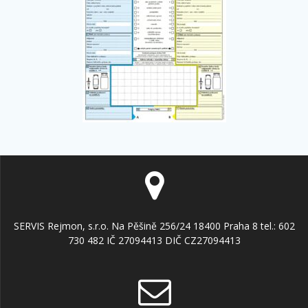
SERVIS Rejmon, s.r.o. Na Pěšině 256/24 18400 Praha 8 tel.: 602
730 482 IČ 27094413 DIČ CZ27094413