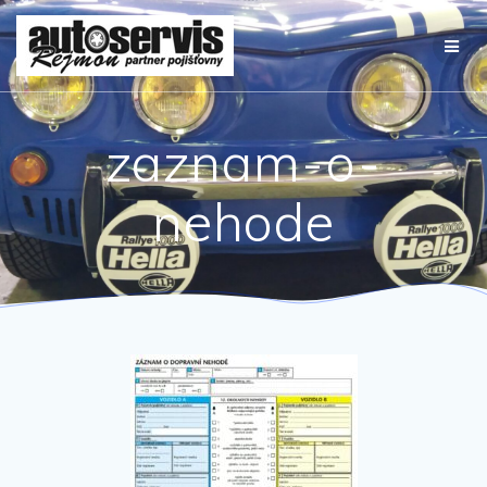
Přeskočit
na
obsah
zaznam-o-
nehode