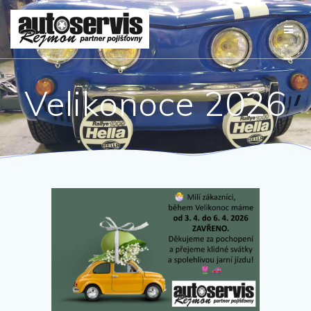
Přeskočit
na
obsah
Velikonoce 2026