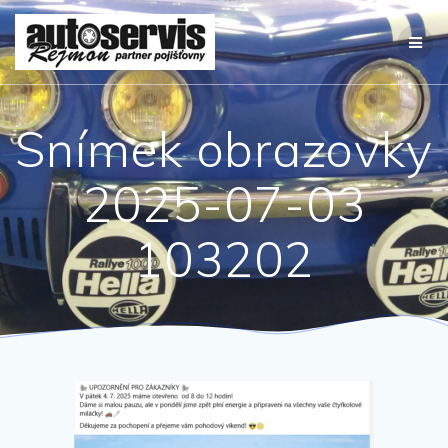
Přeskočit
na
obsah
Snímek obrazovky
2025-07-03
103202