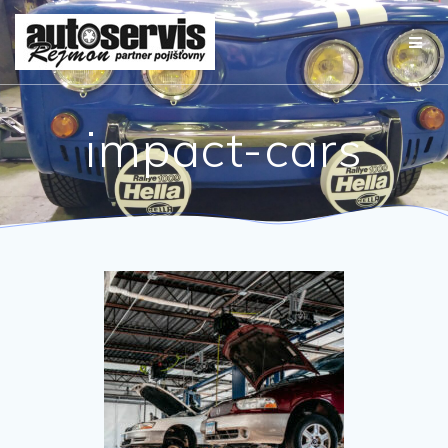
Přeskočit
na
obsah
impact-cars